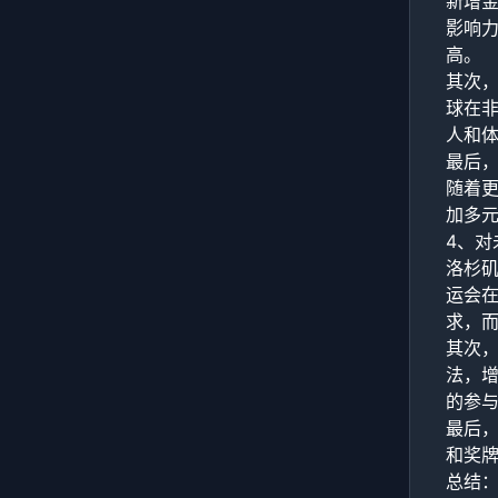
新增
影响
高。
其次
球在
人和
最后
随着
加多
4、对
洛杉
运会
求，
其次
法，
的参
最后
和奖
总结