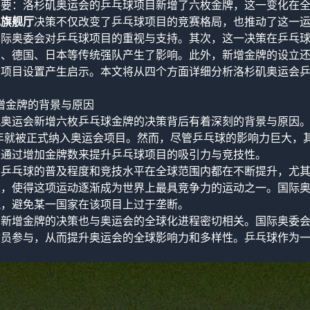
摘要：洛杉矶奥运会的乒乓球项目新增了六枚金牌，这一变化在
记旗舰厅
决策不仅改变了乒乓球项目的竞赛格局，也推动了这一
国际奥委会对乒乓球项目的重视与支持。其次，这一决策在乒乓
国、德国、日本等传统强队产生了影响。此外，新增金牌的设立
动项目设置产生启示。本文将从四个方面详细分析洛杉矶奥运会
。
增金牌的背景与原因
矶奥运会新增六枚乒乓球金牌的决策背后有着深刻的背景与原因
8年就被正式纳入奥运会项目。然而，尽管乒乓球的影响力巨大
望通过增加金牌数来提升乒乓球项目的吸引力与竞技性。
，乒乓球的普及程度和竞技水平在全球范围内都在不断提升，尤
位，使得这项运动逐渐成为世界上最具竞争力的运动之一。国际
流，避免某一国家在该项目上过于垄断。
，新增金牌的决策也与奥运会的全球化进程密切相关。国际奥委
动员参与，从而提升奥运会的全球影响力和多样性。乒乓球作为