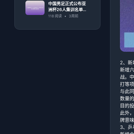
中国男足正式公布亚
洲杯26人集训名单备
战赛事阵容揭晓
118 阅读
•
3周前
2、新
新增
战。
打等
与此
数量
目的
此外，
牌意
3、乒