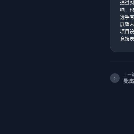
通过
响，
选手
展望
项目
竞技
上一
曼城