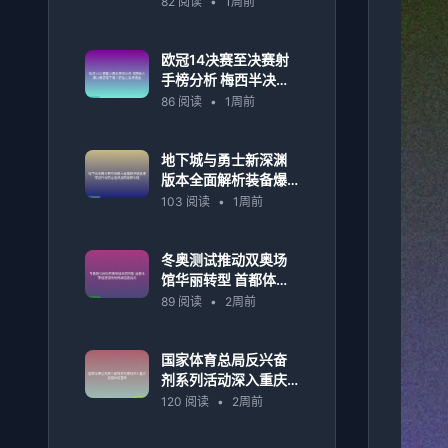
82 阅读
•
1周前
欧冠14决赛至决赛射
手榜分析 梅西半决赛
决赛表现下滑 C罗独
86 阅读
•
1周前
占射手榜首
地下城与勇士新深渊
版本全面解析装备爆
率提升与职业选择指
103 阅读
•
1周前
南最新攻略
冬奥测试推动双奥场
馆华丽转型 首都体育
馆极速场地转换迎接
89 阅读
•
2周前
挑战
国家体育总局反兴奋
剂系列活动深入重庆
校园体校宣传
120 阅读
•
2周前