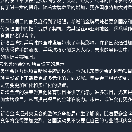
金牌的设立不仅在竞技层面引发了变动，也对乒乓球的国际影响
力有了进一步的提升。随着金牌数量的增加，更多国家将加大对
，乒乓球项目的普及度得到了增强。新增的金牌意味着更多国家
非传统强国中的推广提供了契机。尤其是在非亚洲地区，乒乓球
体育爱好者的青睐。
，新增金牌对乒乓球的全球发展带来了积极影响。许多国家通过
更多优秀选手的涌现，乒乓球将更加深入人心，未来的奥运会中
元的国际竞赛氛围。
未来奥运会运动项目设置的启示
矶奥运会乒乓球项目新增金牌的设立，也为未来奥运会的运动项
在项目设置上正朝着更加多元化的方向发展。奥委会已经意识到
而是需要更加细化和多样化的设置。
，新增金牌的决策为其他体育项目提供了启示。许多项目，尤其
增加金牌数目，从而提高项目的全球影响力。未来，或许会有更
与。
，新增金牌还对奥运会的整体竞争格局产生了影响。随着更多金
牌竞争将变得更加激烈。各国运动员不仅要在自己的专业领域内
：