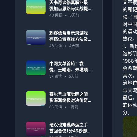
文章
天书奇谈修真职业最
强加点思路与实战提
的
和
升全攻略解析详解进
40 阅读
•
3天前
映了
阶技巧
对中
的运
刺客信条启示录游戏
热议
存档位置查找方法及
相关操作详解
1、新
48 阅读
•
4天前
洛杉
198
中网女单首轮：袁
会希
悦、王曦雨、朱琳顺
其次
利晋级次轮展现实力
57 阅读
•
5天前
治地
与交
赛尔号血魔觉醒之暗
最后
影深渊终极对决传奇
的运
宇宙风暴再临苍穹霸
83 阅读
•
1周前
分。
主崛起
硬汉也难逃命运之手
首回合仅1分45秒即告
败北