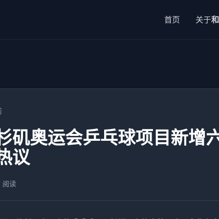
首页
关于
和
前
杉矶奥运会乒乓球项目新增六
热议
7 阅读