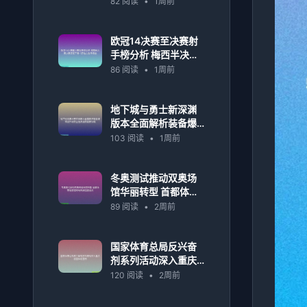
82 阅读
•
1周前
欧冠14决赛至决赛射
手榜分析 梅西半决赛
决赛表现下滑 C罗独
86 阅读
•
1周前
占射手榜首
地下城与勇士新深渊
版本全面解析装备爆
率提升与职业选择指
103 阅读
•
1周前
南最新攻略
冬奥测试推动双奥场
馆华丽转型 首都体育
馆极速场地转换迎接
89 阅读
•
2周前
挑战
国家体育总局反兴奋
剂系列活动深入重庆
校园体校宣传
120 阅读
•
2周前