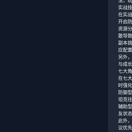
法，
实战
在实
开启
资源
散导
副本
应配
另外
与成
七大
在七
时强
防御
坦克
辅助
友状
此外
议优