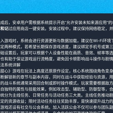
成后，安卓用户需根据系统提示开启“允许安装未知来源应用”
通
和记
过应用商店一键安装。安装过程中，建议保持网络稳定，
入游戏时，系统会进行资源更新与数据加载，建议在Wi-Fi环
绑定两种模式，若希望长期保存游戏进度，建议绑定手机号或第
基础设置后，玩家可以根据个人设备性能在画质、音效、帧率等
，也有助于保证游戏运行流畅度，避免因卡顿影响战斗操作与剧
玩法系统详解
护甜心》游戏在玩法上高度还原原作设定，核心系统围绕角色变
不断解锁新的章节与副本内容，同时在战斗中获取经验与资源，
中的战斗系统通常采用回合制或即时操作模式，玩家需要根据敌
各自独特的属性与技能效果，例如攻击型、辅助型、防御型等，
系统分为主线任务、日常任务与活动任务三大类。主线任务推动
稳定的资源收益；限时活动任务往往奖励丰厚，是快速提升战力
，游戏还设有社交与公会系统。加入活跃公会不仅可以参与团队