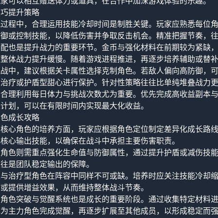
玩家可以相互赠送体力或道具，在合作中加深游戏体验的乐趣。
技巧提升策略
战过程中，合理运用技能冷却时间是制胜关键。玩家应熟悉每位
防御或控制技能，以降低伤害并争取反击机会。精准把握节奏，
分配也是提升战力的重要环节。金币与强化材料在前期较为紧缺
致整体战力提升缓慢。随着游戏进程推进，再逐步培养辅助或替
挑战中，建议根据关卡属性选择克制角色。若敌人偏向高防御，
置治疗或护盾型甜心进行保护。针对性策略往往比单纯堆叠战力
，合理利用每日体力与挑战次数尤为重要。优先完成高收益副本
长计划，可以在有限时间内实现最大化收益。
角色成长攻略
大核心角色的培养方面，玩家应根据角色定位制定差异化成长路
化核心输出技能，以确保在战斗中承担主要伤害职责。
型角色则需重点强化生命值与防御属性，通过提升护盾或减伤技
往往是团队稳定输出的保障。
型与治疗型角色在阵容中同样不可或缺。培养时应关注技能冷却
态或提供增益效果，从而维持整体战斗节奏。
，角色突破与觉醒系统也是成长的重要阶段。通过收集特定材料
先为主力角色完成觉醒，再逐步扩展至其他成员，以形成稳定而