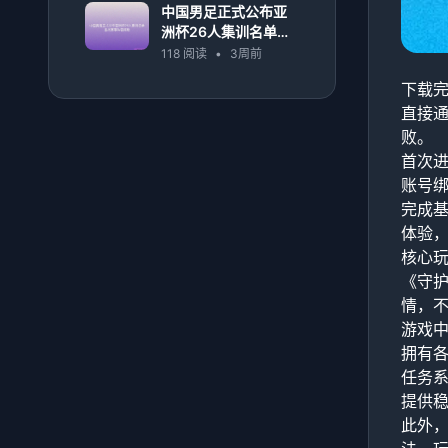
中国男足正式公布亚
洲杯26人集训名单备
战赛事阵容揭晓
118 阅读
•
3周前
下载完
直接
败。
首次进
账号
完成
体验
核心
《守
情，
游戏
拥有
任务
提供
此外