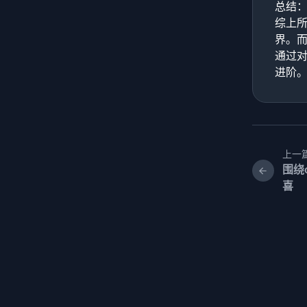
总结
综上
界。
通过
进阶
上一
围绕
喜