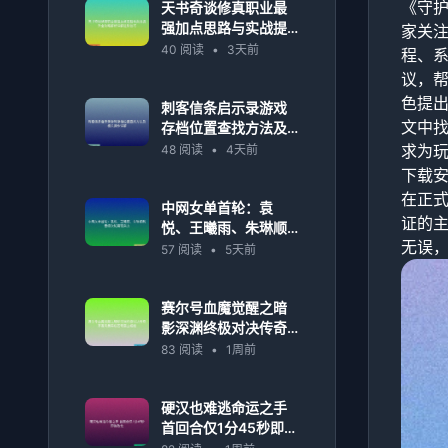
《守
天书奇谈修真职业最
强加点思路与实战提
家关注
升全攻略解析详解进
40 阅读
•
3天前
程、
阶技巧
议，
色提
刺客信条启示录游戏
文中
存档位置查找方法及
相关操作详解
求为
48 阅读
•
4天前
下载
在正
中网女单首轮：袁
证的
悦、王曦雨、朱琳顺
无误
利晋级次轮展现实力
57 阅读
•
5天前
赛尔号血魔觉醒之暗
影深渊终极对决传奇
宇宙风暴再临苍穹霸
83 阅读
•
1周前
主崛起
硬汉也难逃命运之手
首回合仅1分45秒即告
败北